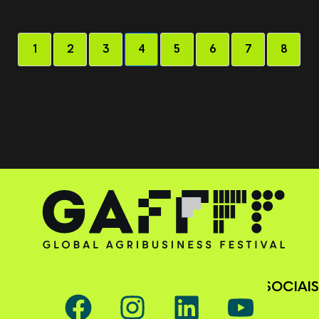
1
2
3
4
5
6
7
8
SIGA O GAFFFF NAS REDES SOCIAIS