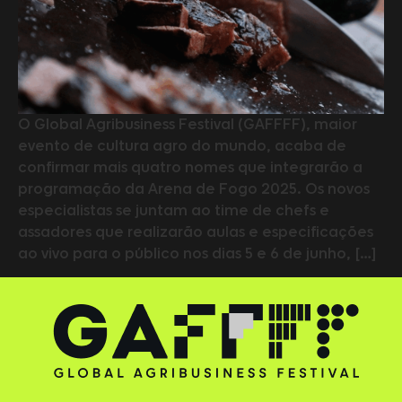
O Global Agribusiness Festival (GAFFFF), maior
evento de cultura agro do mundo, acaba de
confirmar mais quatro nomes que integrarão a
programação da Arena de Fogo 2025. Os novos
especialistas se juntam ao time de chefs e
assadores que realizarão aulas e especificações
ao vivo para o público nos dias 5 e 6 de junho, […]