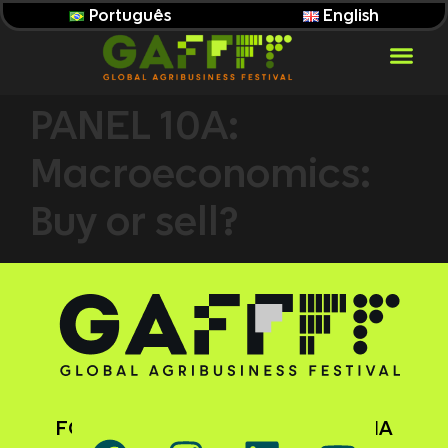
Português
English
PANEL 10A:
Macroeconomics:
Buy or sell?
FOLLOW GAFFFF ON SOCIAL MEDIA