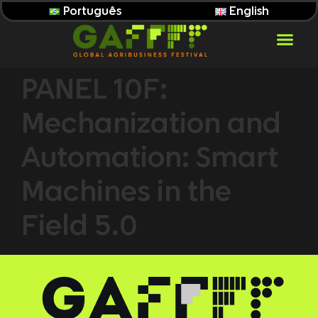
Português
English
PANEL 10F:
Mechanization and
Automation: Smart
Machines in the
Field 5.0