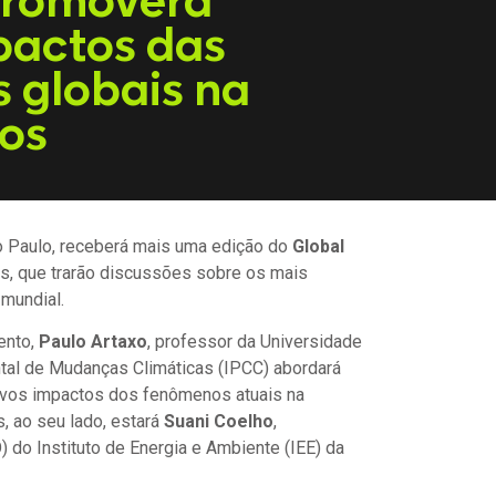
promoverá
pactos das
 globais na
os
ão Paulo, receberá mais uma edição do
Global
is, que trarão discussões sobre os mais
 mundial.
ento,
Paulo Artaxo
, professor da Universidade
tal de Mudanças Climáticas (IPCC) abordará
ivos impactos dos fenômenos atuais na
, ao seu lado, estará
Suani Coelho
,
do Instituto de Energia e Ambiente (IEE) da