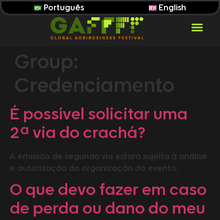
Português
English
Group:
Credenciamento
É possível solicitar uma
2ª via do crachá?
A emissão de segunda via estará sujeita à análise
e autorização da organização do evento.
O que devo fazer em caso
de perda ou dano do meu