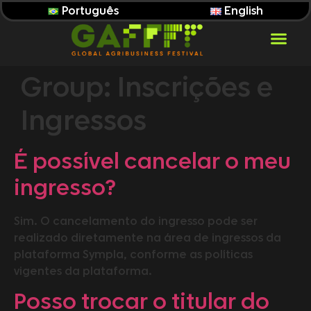
Português
English
Group:
Inscrições e
Ingressos
É possível cancelar o meu
ingresso?
Sim. O cancelamento do ingresso pode ser
realizado diretamente na área de ingressos da
plataforma Sympla, conforme as políticas
vigentes da plataforma.
Posso trocar o titular do