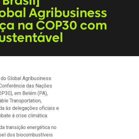
Brasil]
obal Agribusiness
ça na COP30 com
ustentável
do Global Agribusiness
 Conferência das Nações
OP30), em Belém (PA),
able Transportation,
da às delegações oficiais e
bate à crise climática.
da transição energética no
apel dos biocombustíveis