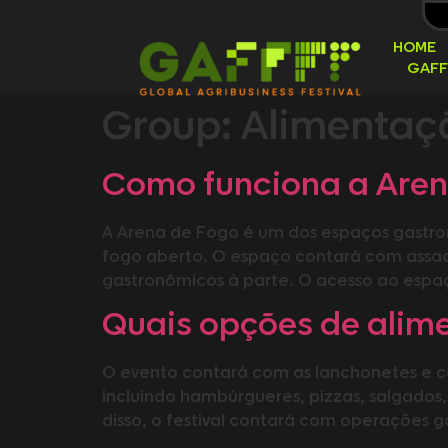
HOME
GAFF
Group:
Alimentaç
Como funciona a Aren
A Arena de Fogo é um dos espaços gastron
fogo aberto. O espaço contará com assa
gastronômicos à parte. O acesso ao espaç
Quais opções de alime
O evento contará com as lanchonetes e c
incluindo hambúrgueres, pizzas, salgados,
disso, o festival contará com operações 