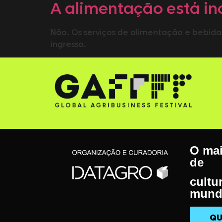
A alimentação está in
Não. Os serviços de alimentação e bebida
ingresso.
O mai
de
cultu
mund
QU