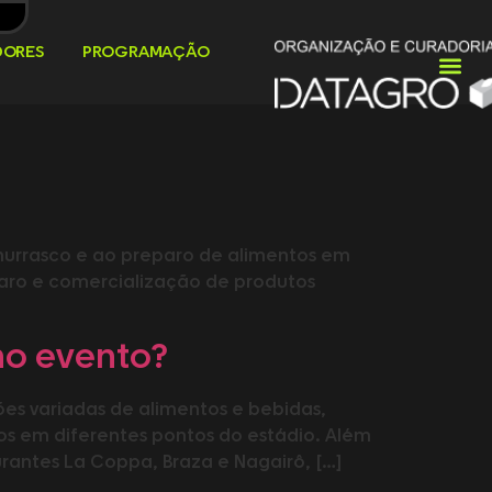
DORES
PROGRAMAÇÃO
churrasco e ao preparo de alimentos em
aro e comercialização de produtos
no evento?
es variadas de alimentos e bebidas,
dos em diferentes pontos do estádio. Além
rantes La Coppa, Braza e Nagairô, […]