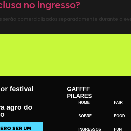
clusa no ingresso?
s serão comercializados separadamente durante o even
or festival
GAFFFF
PILARES
HOME
FAIR
ra agro do
o
SOBRE
FOOD
ERO SER UM
INGRESSOS
FUN