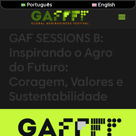
Português
English
GAF SESSIONS B:
Inspirando o Agro
do Futuro:
Coragem, Valores e
Sustentabilidade