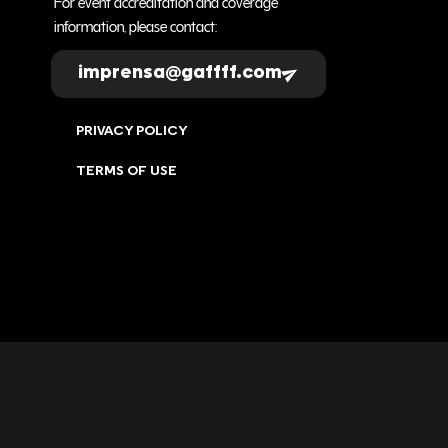
For event accreditation and coverage
information, please contact:
imprensa@gaffff.com
PRIVACY POLICY
TERMS OF USE