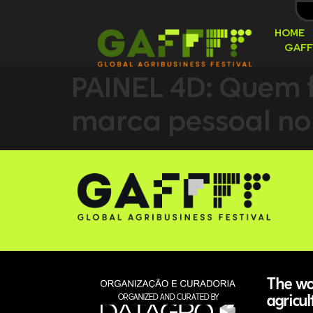
HOME
GAFF
PAINEL 4D: Quem f
marca pessoal n
The wor
agricul
ORGANIZED AND CURATED BY