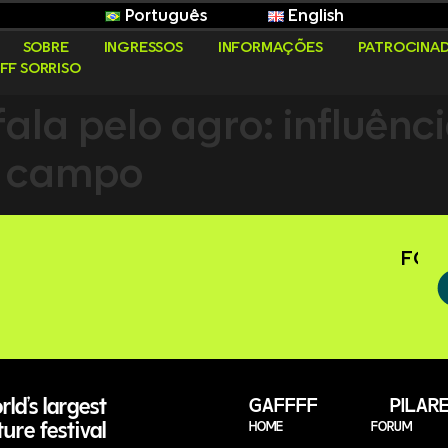
Português
English
SOBRE
INGRESSOS
INFORMAÇÕES
PATROCINA
FF SORRISO
ala pelo agro: influênci
o campo
FOLL
ld’s largest
GAFFFF PILARE
ture festival
HOME
FORUM