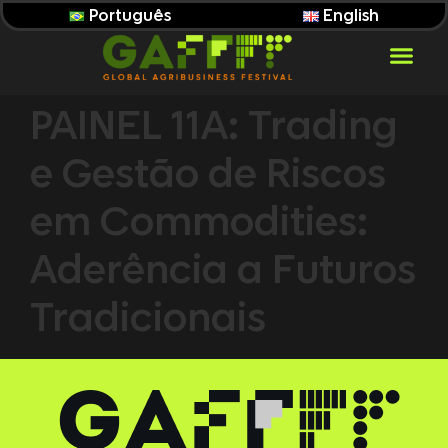
Português
English
PAINEL 11A: Trading
e Gestão de Riscos
em Commodities:
Aderência a Futuros
Tradicionais