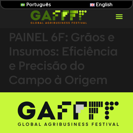
Português
English
PAINEL 6F: Grãos e
Insumos: Eficiência
e Precisão do
Campo à Origem