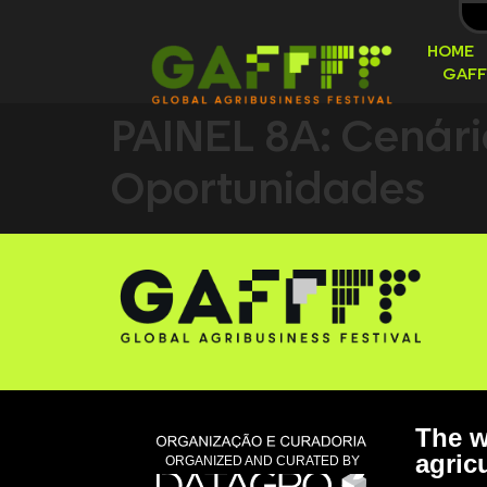
HOME
GAFF
PAINEL 8A: Cenári
Oportunidades
The w
agricu
ORGANIZED AND CURATED BY