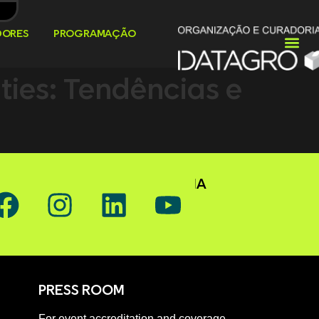
DORES
PROGRAMAÇÃO
ies: Tendências e
OW GAFFFF ON SOCIAL MEDIA
PRESS ROOM
For event accreditation and coverage