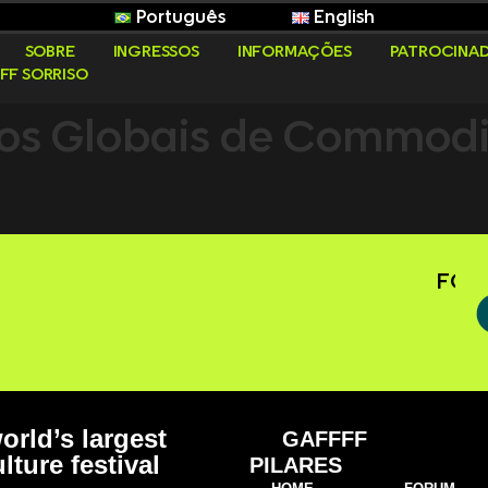
Português
English
SOBRE
INGRESSOS
INFORMAÇÕES
PATROCINA
FF SORRISO
os Globais de Commodit
FOLL
orld’s largest
GAFFFF
lture festival
PILARES